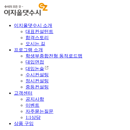
이지올댓수시 소개
대표컨설턴트
합격스토리
오시는 길
프로그램 소개
학생부종합전형 동적로드맵
대입면접
대입논술
수시컨설팅
정시컨설팅
중등컨설팅
고객센터
공지사항
이벤트
자주묻는질문
1:1상담
상품 구입