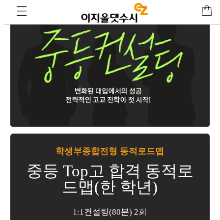
학생부종합전형 동적로드맵
중등 Top고 합격 동적로
드맵(한 학년)
1:1컨설팅(80분) 2회