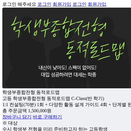
로그인 해주세요
로그인
회원가입
로그인
회원가입
학생부종합전형 동적로드맵
고등 학생부종합전형 동적로드맵 C-Class(반 학기)
1:1 컨설팅(70분) 1회 + 다양한 활동 설계 가이드 4회 + 단계별
총 주문금액
1,500,000
원
장바구니 담기
바로 구매하기
※ 대상
수시 학생부 전형을 미리 준비하고자 하는 고등학생