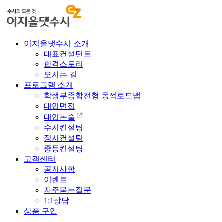
이지올댓수시 소개
대표컨설턴트
합격스토리
오시는 길
프로그램 소개
학생부종합전형 동적로드맵
대입면접
대입논술
수시컨설팅
정시컨설팅
중등컨설팅
고객센터
공지사항
이벤트
자주묻는질문
1:1상담
상품 구입