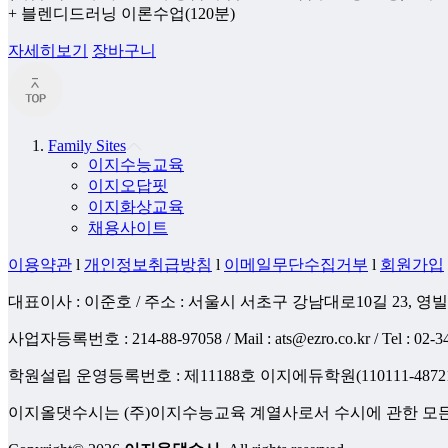
+ 블렌디드러닝 이론수업(120분)
자세히보기
장바구니
Family Sites
이지수능교육
이지오답핏
이지화상교육
채용사이트
이용약관
l
개인정보취급방침
l
이메일무단수집거부
l
회원가입
대표이사 : 이준호 / 주소 : 서울시 서초구 강남대로10길 23, 영빌딩
사업자등록번호 : 214-88-97058 / Mail : ats@ezro.co.kr / Tel : 02-34
학원설립 운영등록번호 : 제11188호 이지에듀학원(110111-487
이지올댓수시는 (주)이지수능교육 계열사로서 수시에 관한 모