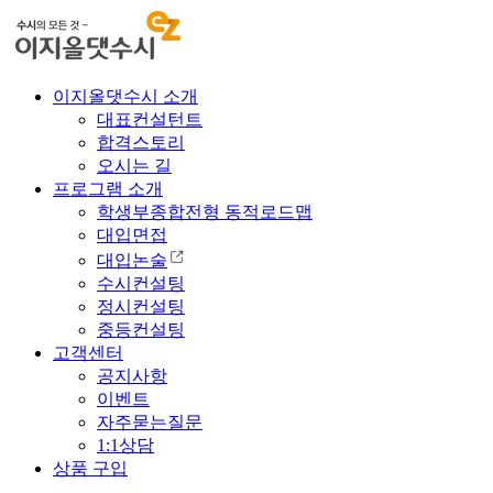
이지올댓수시 소개
대표컨설턴트
합격스토리
오시는 길
프로그램 소개
학생부종합전형 동적로드맵
대입면접
대입논술
수시컨설팅
정시컨설팅
중등컨설팅
고객센터
공지사항
이벤트
자주묻는질문
1:1상담
상품 구입