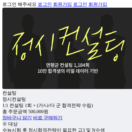
로그인 해주세요
로그인
회원가입
로그인
회원가입
컨설팅
정시컨설팅
1:1 컨설팅 1회 + (가/나/다 군 합격전략 수립)
총 주문금액
500,000
원
장바구니 담기
바로 구매하기
※ 대상
수능시험 후 정시합격전략이 필요한 고3 및 N수생